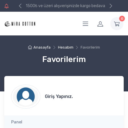
e kargo bedava
1500₺ ve üzeri alışverişinizde kargo bedava
0
Anasayfa
Hesabım
Favorilerim
Favorilerim
Giriş Yapınız.
Panel