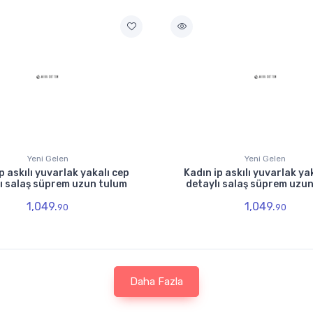
Yeni Gelen
Yeni Gelen
p askılı yuvarlak yakalı cep
Kadın ip askılı yuvarlak ya
ı salaş süprem uzun tulum
detaylı salaş süprem uzu
1,049.
1,049.
90
90
Daha Fazla