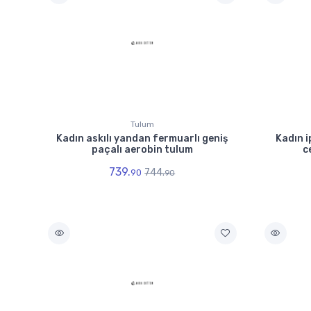
Tulum
Kadın askılı yandan fermuarlı geniş
Kadın i
paçalı aerobin tulum
c
739.
744.
90
90