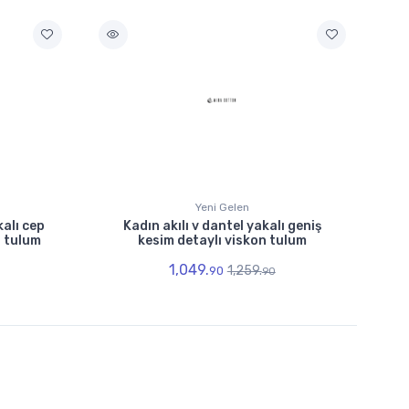
Yeni Gelen
kalı cep
Kadın akılı v dantel yakalı geniş
n tulum
kesim detaylı viskon tulum
1,049.
1,259.
90
90