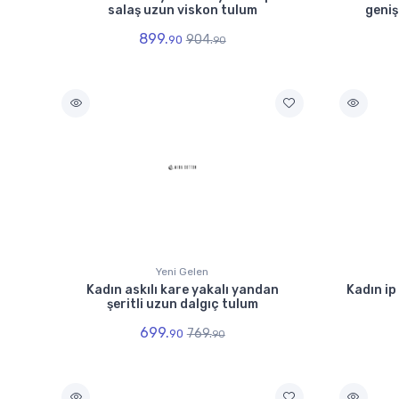
salaş uzun viskon tulum
geniş
899.
904.
90
90
Yeni Gelen
Kadın askılı kare yakalı yandan
Kadın ip 
şeritli uzun dalgıç tulum
699.
769.
90
90