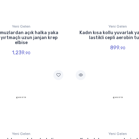
Yeni Gelen
Yeni Gelen
omuzlardan açık halka yaka
Kadın kısa kollu yuvarlak ya
 yırtmaçlı uzun janjan krep
lastikli cepli aerobin t
elbise
899.
90
1,239.
90
Yeni Gelen
Yeni Gelen