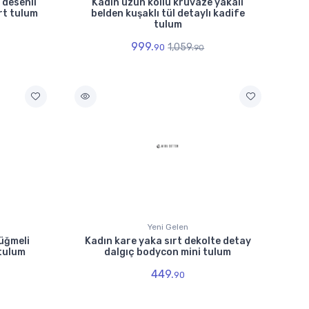
 desenli
Kadın uzun kollu kruvaze yakalı
ort tulum
belden kuşaklı tül detaylı kadife
tulum
999.
1,059.
90
90
Yeni Gelen
düğmeli
Kadın kare yaka sırt dekolte detay
 tulum
dalgıç bodycon mini tulum
449.
90