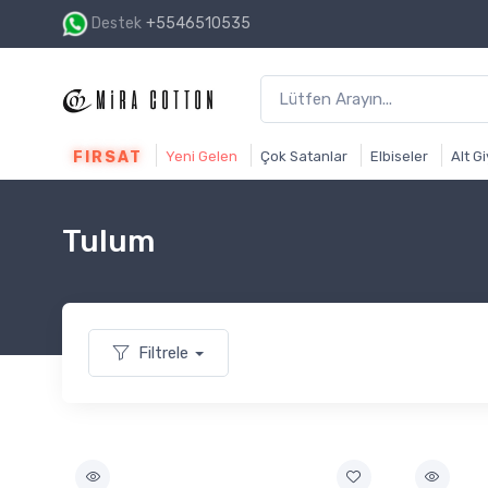
Destek
+5546510535
1500₺ ve üzeri alışverişin
FIRSAT
Yeni Gelen
Çok Satanlar
Elbiseler
Alt G
Tulum
Filtrele