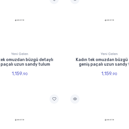
Yeni Gelen
Yeni Gelen
tek omuzdan büzgü detaylı
Kadın tek omuzdan büzgü 
 paçalı uzun sandy tulum
geniş paçalı uzun sandy
1,159.
1,159.
90
90