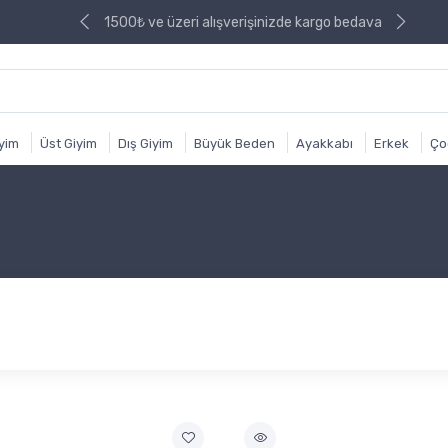
izde kargo bedava
1500₺ ve üzeri alışverişinizde kargo bedava
iyim
Üst Giyim
Dış Giyim
Büyük Beden
Ayakkabı
Erkek
Ço