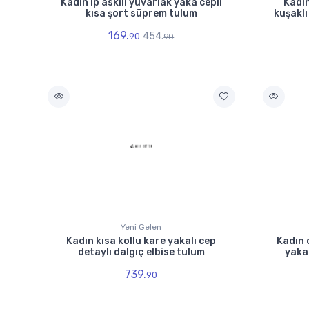
Kadın ip askılı yuvarlak yaka cepli
Kadın
kısa şort süprem tulum
kuşaklı
169.
454.
90
90
Yeni Gelen
Kadın kısa kollu kare yakalı cep
Kadın
detaylı dalgıç elbise tulum
yakal
739.
90