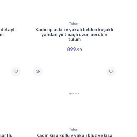
Tulum
 detaylı
Kadın ip askılı v yakalı belden kuşaklı
um
yandan yırtmaçlı uzun aerobin
tulum
899.
90
Tulum
 şortlu
Kadın kısa kollu v yakalı bluz ve kısa