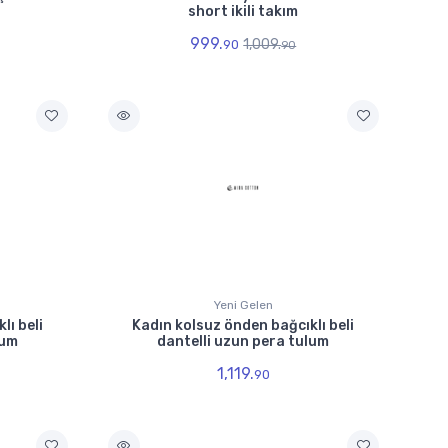
short ikili takım
999.
1,009.
90
90
Yeni Gelen
lı beli
Kadın kolsuz önden bağcıklı beli
lum
dantelli uzun pera tulum
1,119.
90