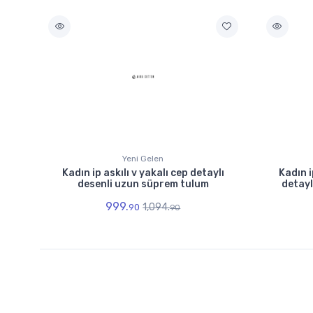
Yeni Gelen
Kadın ip askılı v yakalı cep detaylı
Kadın i
desenli uzun süprem tulum
detayl
999.
1,094.
90
90