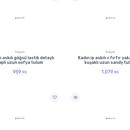
Tulum
Tulum
p askılı göğsü lastik detaylı
Kadın ip askılı v fırfır yaka
epli uzun sofya tulum
kuşaklı uzun sandy tu
959.
1,079.
90
90