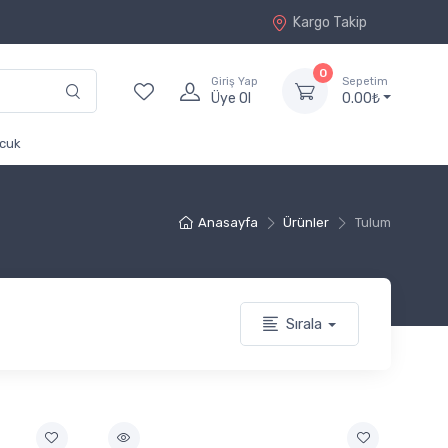
Kargo Takip
0
Giriş Yap
Sepetim
Üye Ol
0.00₺
cuk
Anasayfa
Ürünler
Tulum
Sırala