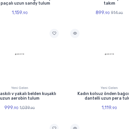
 paçalı uzun sandy tulum
takım
1,159.
899.
914.
90
90
90
Yeni Gelen
Yeni Gelen
askılı v yakalı belden kuşaklı
Kadın kolsuz önden bağcık
uzun aerobin tulum
dantelli uzun pera tu
999.
1,119.
1,039.
90
90
90