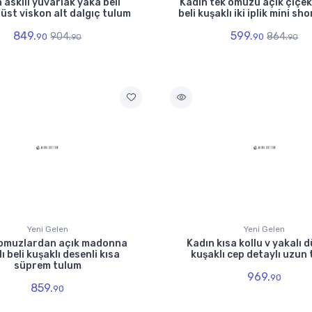
 askılı yuvarlak yaka beli
Kadın tek omuzu açık çiçek
 üst viskon alt dalgıç tulum
beli kuşaklı iki iplik mini sh
849.
599.
904.
864.
90
90
90
90
Yeni Gelen
Yeni Gelen
 omuzlardan açık madonna
Kadın kısa kollu v yakalı 
ı beli kuşaklı desenli kısa
kuşaklı cep detaylı uzun
süprem tulum
969.
90
859.
90