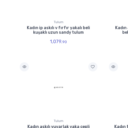
Tulum
Kadın ip askılı v fırfır yakalı beli
Kadın 
kuşaklı uzun sandy tulum
be
1,079.
90
Tulum
Kadın askılı yuvarlak yaka cepli
Kadın 