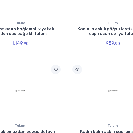
Tulum
Tulum
askıdan bağlamalı v yakalı
Kadın ip askılı göğsü lastik
lden süs bağcıklı tulum
cepli uzun sofya tul
1,149.
959.
90
90
Tulum
Tulum
tek omuzdan büzgü detaylı
Kadın kalın askılı süprem