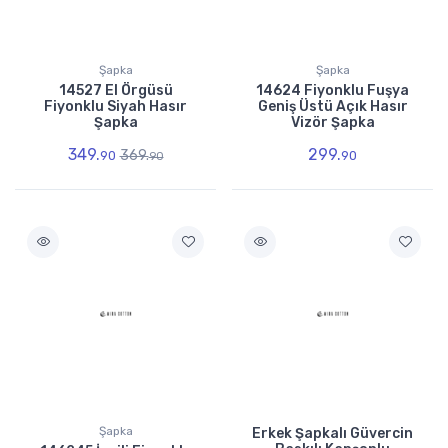
Şapka
Şapka
14527 El Örgüsü
14624 Fiyonklu Fuşya
Fiyonklu Siyah Hasır
Geniş Üstü Açık Hasır
Şapka
Vizör Şapka
349.
299.
369.
90
90
90
Şapka
Erkek Şapkalı Güvercin