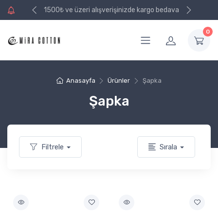
e kargo bedava
7/24 Müşteri Desteği sağlıyoruz
1500₺ ve üzeri alışverişinizde kargo bedava
0
Anasayfa
Ürünler
Şapka
Şapka
Filtrele
Sırala