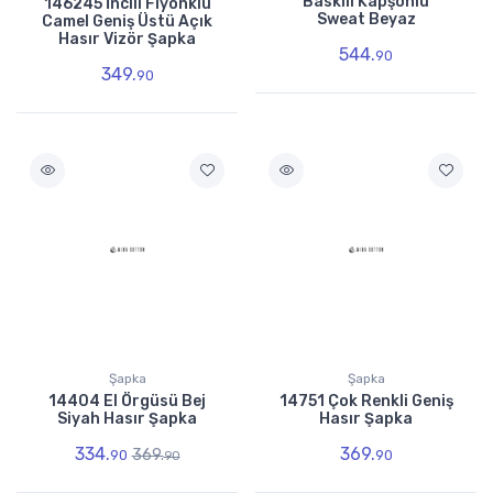
Baskılı Kapşonlu
146245 İncili Fiyonklu
Sweat Beyaz
Camel Geniş Üstü Açık
Hasır Vizör Şapka
544.
90
349.
90
Şapka
Şapka
14404 El Örgüsü Bej
14751 Çok Renkli Geniş
Siyah Hasır Şapka
Hasır Şapka
334.
369.
369.
90
90
90