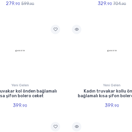
279.
329.
599.
704.
90
90
90
90
Yeni Gelen
Yeni Gelen
ruvakar kol önden bağlamalı
Kadın truvakar kollu ö
ısa şifon bolero ceket
bağlamalı kısa şifon boler
399.
399.
90
90