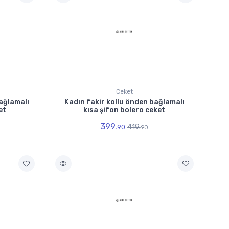
Ceket
ağlamalı
Kadın fakir kollu önden bağlamalı
et
kısa şifon bolero ceket
399.
419.
90
90