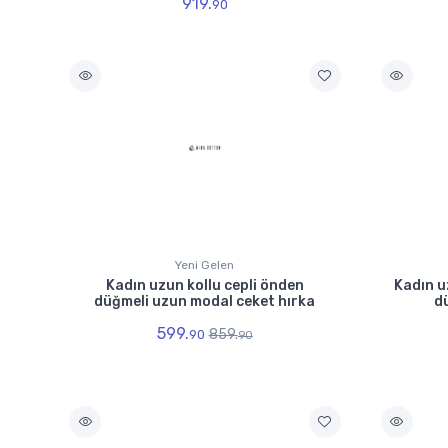
919.
90
Yeni Gelen
Kadın uzun kollu cepli önden
Kadın u
düğmeli uzun modal ceket hırka
d
599.
859.
90
90