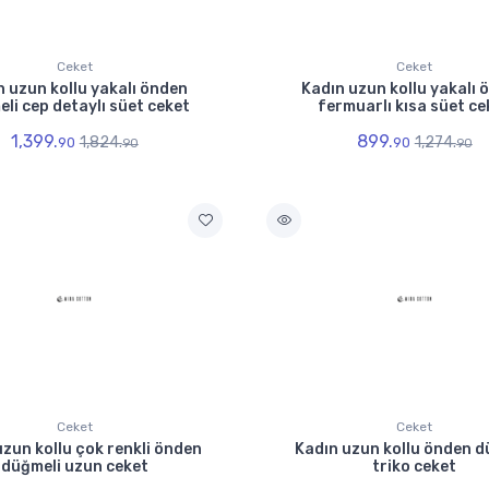
Ceket
Ceket
n uzun kollu yakalı önden
Kadın uzun kollu yakalı 
li cep detaylı süet ceket
fermuarlı kısa süet ce
1,399.
899.
1,824.
1,274.
90
90
90
90
Ceket
Ceket
uzun kollu çok renkli önden
Kadın uzun kollu önden d
düğmeli uzun ceket
triko ceket