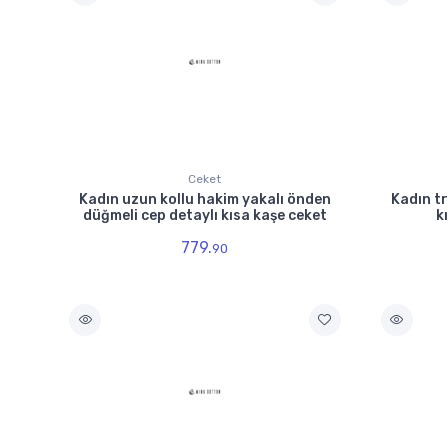
Ceket
Kadın uzun kollu hakim yakalı önden
Kadın t
düğmeli cep detaylı kısa kaşe ceket
k
779.
90