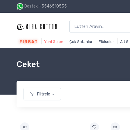
Destek
+5546510535
1500₺ ve üzeri alışverişin
FIRSAT
Yeni Gelen
Çok Satanlar
Elbiseler
Alt G
Ceket
Filtrele