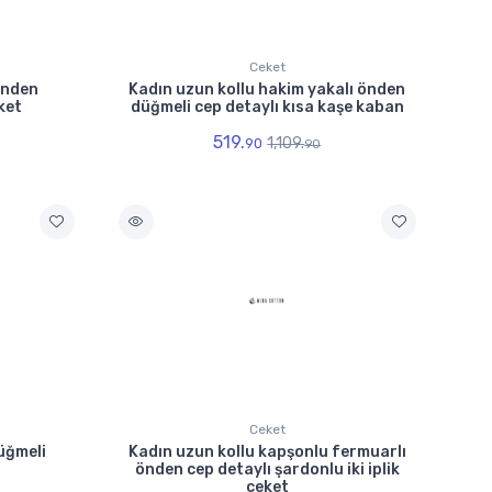
Ceket
önden
Kadın uzun kollu hakim yakalı önden
ket
düğmeli cep detaylı kısa kaşe kaban
519.
1,109.
90
90
Ceket
üğmeli
Kadın uzun kollu kapşonlu fermuarlı
önden cep detaylı şardonlu iki iplik
ceket