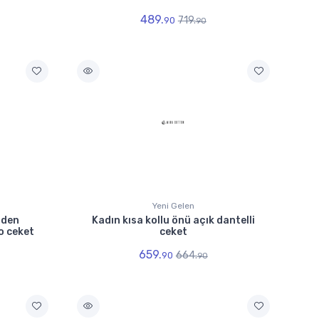
489.
719.
90
90
Yeni Gelen
nden
Kadın kısa kollu önü açık dantelli
o ceket
ceket
659.
664.
90
90