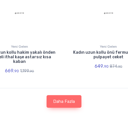
Yeni Gelen
Yeni Gelen
un kollu hakim yakalı önden
Kadın uzun kollu önü fermua
i ithal kaşe astarsız kısa
pulpayet ceket
kaban
649.
874.
90
90
669.
1,199.
90
90
Daha Fazla