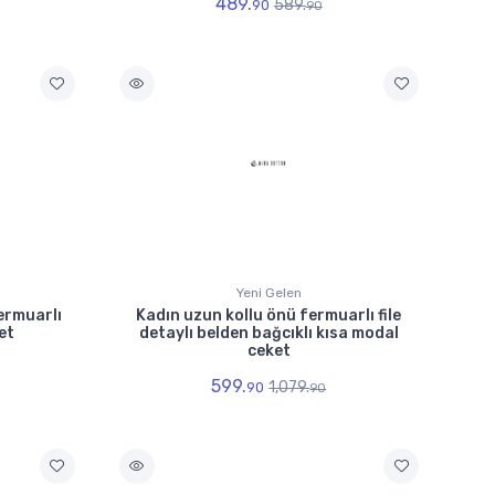
489.
589.
90
90
Yeni Gelen
ermuarlı
Kadın uzun kollu önü fermuarlı file
et
detaylı belden bağcıklı kısa modal
ceket
599.
1,079.
90
90