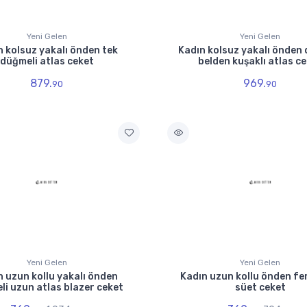
Yeni Gelen
Yeni Gelen
n kolsuz yakalı önden tek
Kadın kolsuz yakalı önden
düğmeli atlas ceket
belden kuşaklı atlas c
879.
969.
90
90
Yeni Gelen
Yeni Gelen
n uzun kollu yakalı önden
Kadın uzun kollu önden fe
i uzun atlas blazer ceket
süet ceket