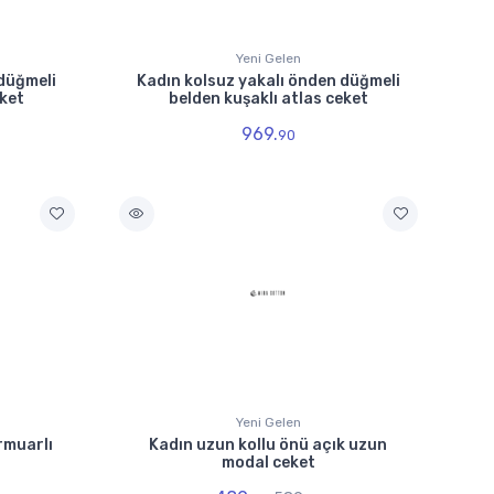
Yeni Gelen
 düğmeli
Kadın kolsuz yakalı önden düğmeli
eket
belden kuşaklı atlas ceket
969.
90
Yeni Gelen
rmuarlı
Kadın uzun kollu önü açık uzun
modal ceket