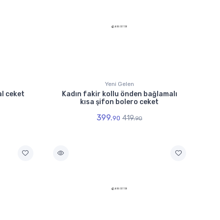
Yeni Gelen
al ceket
Kadın fakir kollu önden bağlamalı
kısa şifon bolero ceket
399.
419.
90
90