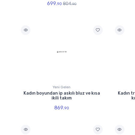
699.
804.
90
90
Yeni Gelen
Kadın boyundan ip askılı bluz ve kısa
Kadın t
ikili takım
k
869.
90