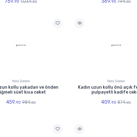
769.
369.
1,034.
794.
90
90
90
90
Yeni Gelen
Yeni Gelen
zun kollu yakadan ve önden
Kadın uzun kollu önü açık f
üğmeli süet kısa ceket
pulpayetli kadife cek
459.
409.
984.
874.
90
90
90
90