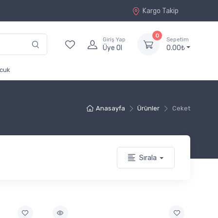
Kargo Takip
0
Giriş Yap
Sepetim
Üye Ol
0.00₺
cuk
Anasayfa
Ürünler
Ceket
Sırala