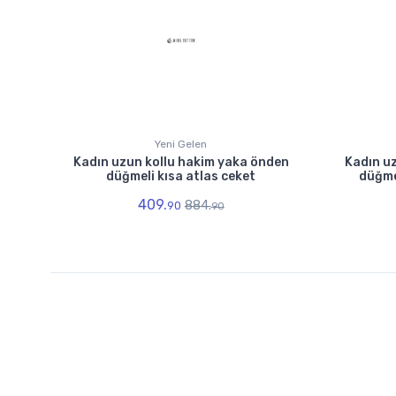
Yeni Gelen
Kadın uzun kollu hakim yaka önden
Kadın uz
düğmeli kısa atlas ceket
düğmel
409.
884.
90
90