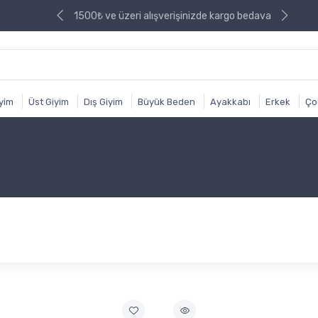
izde kargo bedava
1500₺ ve üzeri alışverişinizde kargo bedava
iyim
Üst Giyim
Dış Giyim
Büyük Beden
Ayakkabı
Erkek
Ço