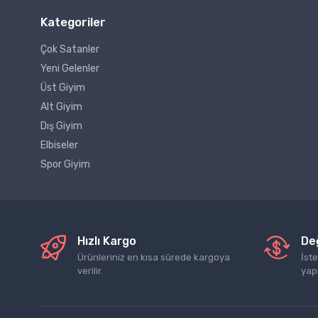
Kategoriler
Çok Satanler
Yeni Gelenler
Üst Giyim
Alt Giyim
Dış Giyim
Elbiseler
Spor Giyim
Hızlı Kargo
De
Ürünleriniz en kısa sürede kargoya
İst
verilir.
yap