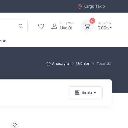
Kargo Takip
0
Giriş Yap
Sepetim
Üye Ol
0.00₺
cuk
Anasayfa
Ürünler
Tesettür
Sırala