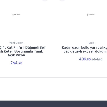
Yeni Gelen
Tunik
ift Kat Fırfırlı Düğmeli Beli
Kadın uzun kollu yarı balıkç
klı Keten Görünümlü Tunik
cep detaylı ekoseli dokum
Açık Vizon
409.
554.
90
90
764.
90