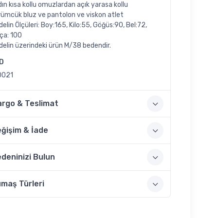
ın kısa kollu omuzlardan açık yarasa kollu
rümcük bluz ve pantolon ve viskon atlet
elin Ölçüleri: Boy:165, Kilo:55, Göğüs:90, Bel:72,
ça: 100
elin üzerindeki ürün M/38 bedendir.
ID
0021
argo & Teslimat
ğişim & İade
deninizi Bulun
maş Türleri