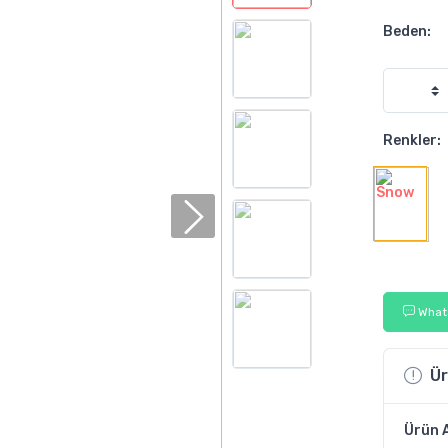
Beden:
Renkler:
Whats
Ür
Ürün 