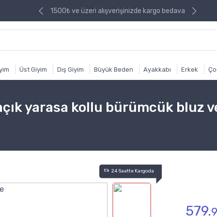
izde kargo bedava
1500₺ ve üzeri alışverişinizde kargo bedava
iyim
Üst Giyim
Dış Giyim
Büyük Beden
Ayakkabı
Erkek
Ço
açık yarasa kollu bürümcük bluz v
24 Saatte Kargoda
579.