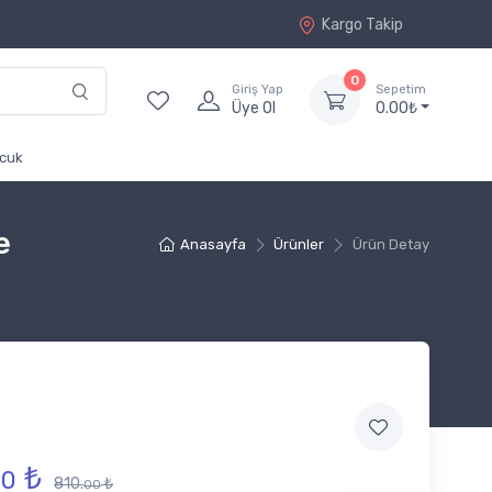
Kargo Takip
0
Giriş Yap
Sepetim
Üye Ol
0.00₺
cuk
e
Anasayfa
Ürünler
Ürün Detay
₺
90
810.
₺
00