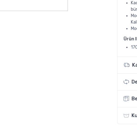
Kad
bü
Mod
Kal
Mod
Ürün 
17
K
De
Be
Ku