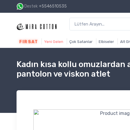
Destek
+5546510535
1500₺ ve üzeri alışverişin
FIRSAT
Yeni Gelen
Çok Satanlar
Elbiseler
Alt G
Kadın kısa kollu omuzlardan 
pantolon ve viskon atlet