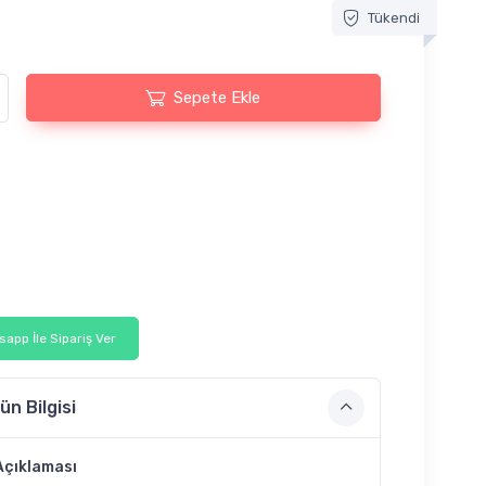
Tükendi
Sepete Ekle
app İle Sipariş Ver
ün Bilgisi
Açıklaması