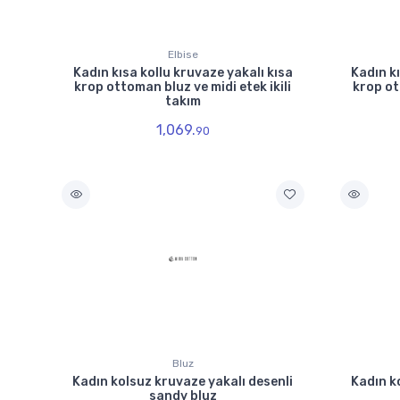
Elbise
Kadın kısa kollu kruvaze yakalı kısa
Kadın kı
krop ottoman bluz ve midi etek ikili
krop ot
takım
1,069.
90
Bluz
Kadın kolsuz kruvaze yakalı desenli
Kadın k
sandy bluz