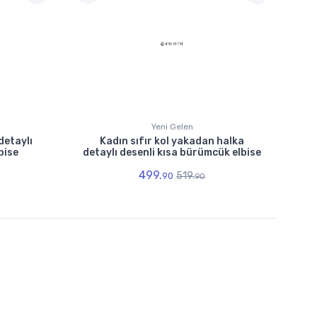
Yeni Gelen
detaylı
Kadın sıfır kol yakadan halka
bise
detaylı desenli kısa bürümcük elbise
499.
519.
90
90