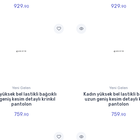
929.
929.
90
90
Yeni Gelen
Yeni Gelen
yüksek bel lastikli bağcıklı
Kadın yüksek bel lastikli b
geniş kesim detaylı krinkıl
uzun geniş kesim detaylı k
pantolon
pantolon
759.
759.
90
90