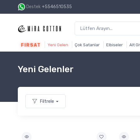
Destek
+5546510535
1500₺ ve üzeri alışverişin
FIRSAT
Yeni Gelen
Çok Satanlar
Elbiseler
Alt G
Yeni Gelenler
Filtrele