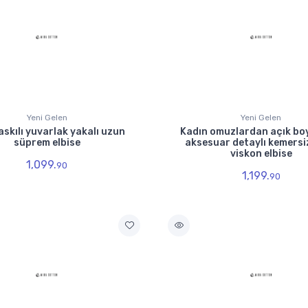
Yeni Gelen
Yeni Gelen
askılı yuvarlak yakalı uzun
Kadın omuzlardan açık b
süprem elbise
aksesuar detaylı kemersi
viskon elbise
1,099.
90
1,199.
90