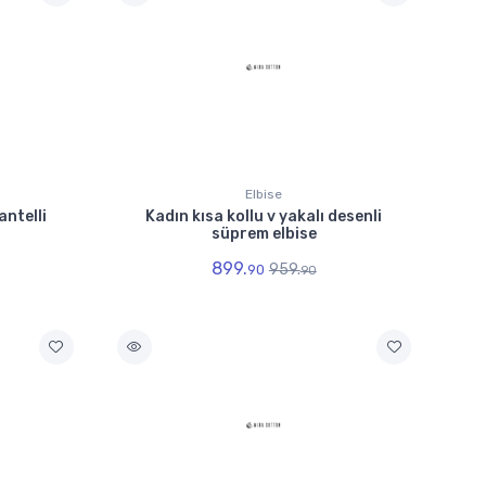
Elbise
antelli
Kadın kısa kollu v yakalı desenli
süprem elbise
899.
959.
90
90