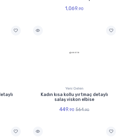
1,069.
90
Yeni Gelen
detaylı
Kadın kısa kollu yırtmaç detaylı
salaş viskon elbise
449.
564.
90
90