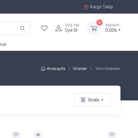
Kargo Takip
0
Giriş Yap
Sepetim
Üye Ol
0.00₺
cuk
Anasayfa
Ürünler
Yeni Gelenler
Sırala