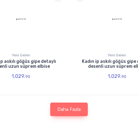
Yeni Gelen
Yeni Gelen
ip askılı göğüs gipe detaylı
Kadın ip askılı göğüs gipe 
enli uzun süprem elbise
desenli uzun süprem el
1,029.
1,029.
90
90
Daha Fazla