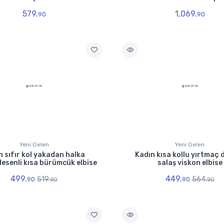
579.
1,069.
90
90
Yeni Gelen
Yeni Gelen
n sıfır kol yakadan halka
Kadın kısa kollu yırtmaç 
desenli kısa bürümcük elbise
salaş viskon elbise
499.
449.
519.
564.
90
90
90
90