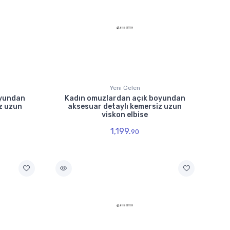
Yeni Gelen
oyundan
Kadın omuzlardan açık boyundan
z uzun
aksesuar detaylı kemersiz uzun
viskon elbise
1,199.
90