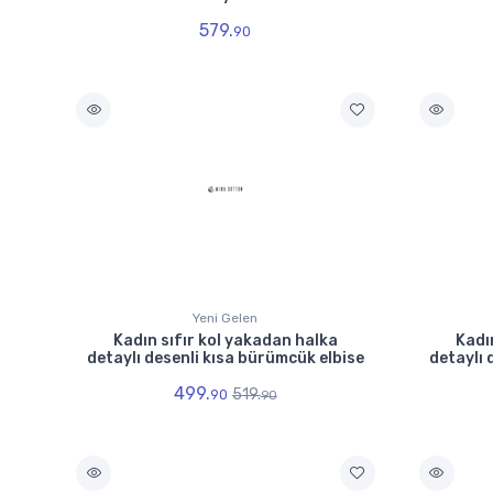
579.
90
Yeni Gelen
Kadın sıfır kol yakadan halka
Kadı
detaylı desenli kısa bürümcük elbise
detaylı 
499.
519.
90
90