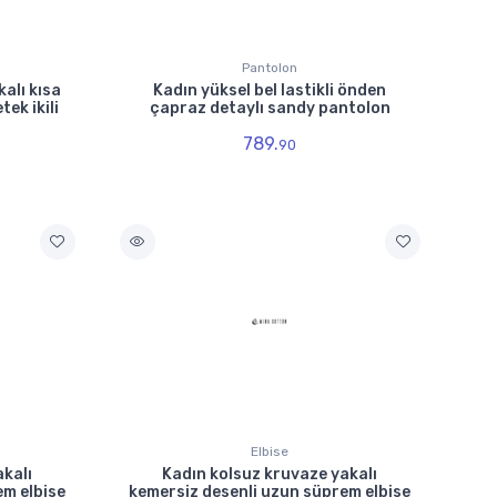
Pantolon
kalı kısa
Kadın yüksel bel lastikli önden
ek ikili
çapraz detaylı sandy pantolon
789.
90
Elbise
akalı
Kadın kolsuz kruvaze yakalı
em elbise
kemersiz desenli uzun süprem elbise