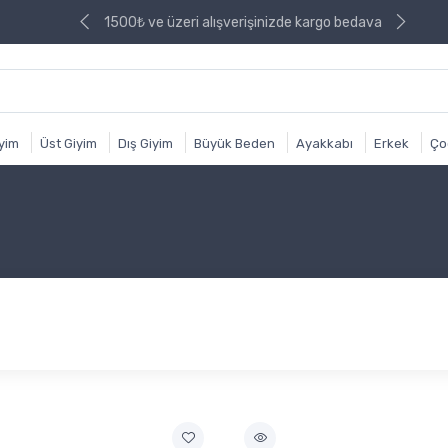
izde kargo bedava
1500₺ ve üzeri alışverişinizde kargo bedava
iyim
Üst Giyim
Dış Giyim
Büyük Beden
Ayakkabı
Erkek
Ço