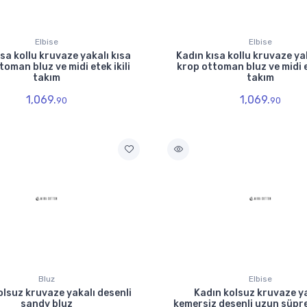
Elbise
Elbise
sa kollu kruvaze yakalı kısa
Kadın kısa kollu kruvaze ya
toman bluz ve midi etek ikili
krop ottoman bluz ve midi et
takım
takım
1,069.
1,069.
90
90
Bluz
Elbise
olsuz kruvaze yakalı desenli
Kadın kolsuz kruvaze y
sandy bluz
kemersiz desenli uzun süpr