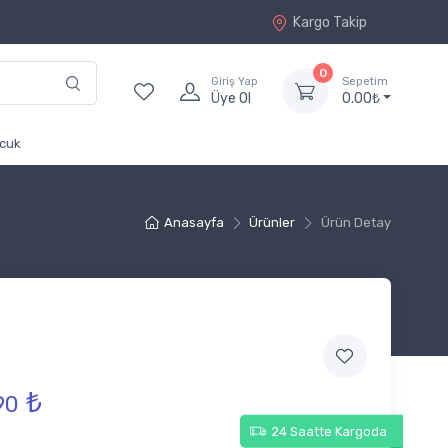
Kargo Takip
0
Giriş Yap
Sepetim
Üye Ol
0.00₺
cuk
Anasayfa
Ürünler
Ürün Detay
₺
90
24 Saatte Kargoda