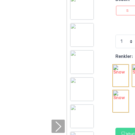
S
Renkler:
Whats