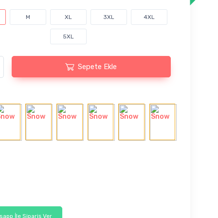
M
XL
3XL
4XL
5XL
Sepete Ekle
app İle Sipariş Ver