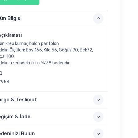
ün Bilgisi
Açıklaması
dın krep kumaş balon pantolon
elin Ölçüleri: Boy:165, Kilo:55, Göğüs:90, Bel:72,
ça: 100
elin üzerindeki ürün M/38 bedendir.
ID
7953
argo & Teslimat
ğişim & İade
deninizi Bulun