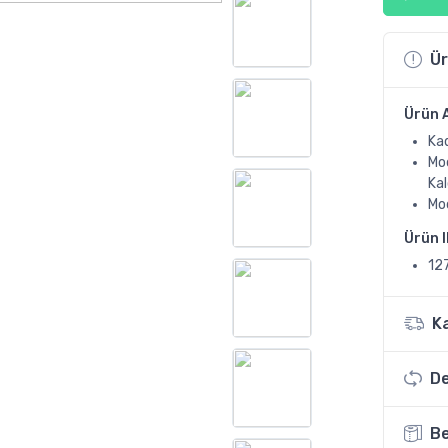
Ür
Ürün 
Ka
Mod
Kal
Mod
Ürün 
12
K
De
Be