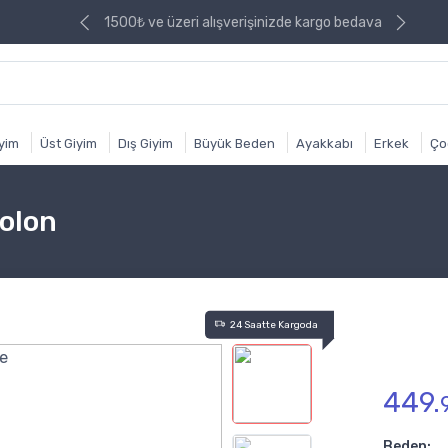
izde kargo bedava
1500₺ ve üzeri alışverişinizde kargo bedava
iyim
Üst Giyim
Dış Giyim
Büyük Beden
Ayakkabı
Erkek
Ço
olon
24 Saatte Kargoda
449.
Beden: