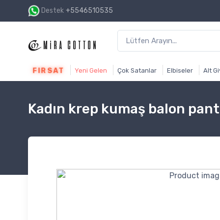
Destek
+5546510535
1500₺ ve üzeri alışverişin
FIRSAT
Yeni Gelen
Çok Satanlar
Elbiseler
Alt G
Kadın krep kumaş balon pant