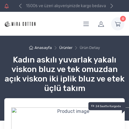
e kargo bedava
1500₺ ve üzeri alışverişinizde kargo bedava
0
Anasayfa
Ürünler
Ürün Detay
Kadın askılı yuvarlak yakalı
viskon bluz ve tek omuzdan
açık viskon iki iplik bluz ve etek
üçlü takım
24 Saatte Kargoda