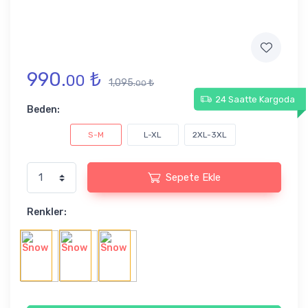
990.
₺
00
1,095.
₺
00
24 Saatte Kargoda
Beden:
S-M
L-XL
2XL-3XL
Sepete Ekle
Renkler: