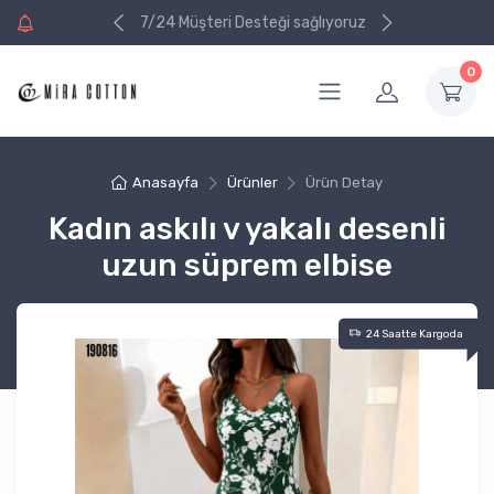
ri alışverişinizde
ri alışverişinizde
7/24 Müşteri Desteği sağlıyoruz
va
va
0
Anasayfa
Ürünler
Ürün Detay
Kadın askılı v yakalı desenli
uzun süprem elbise
24 Saatte Kargoda