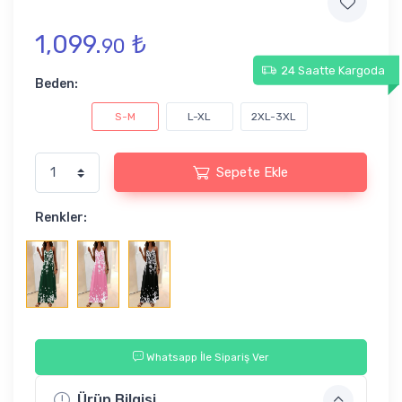
1,099.
₺
90
24 Saatte Kargoda
Beden:
S-M
L-XL
2XL-3XL
Sepete Ekle
Renkler:
Whatsapp İle Sipariş Ver
Ürün Bilgisi